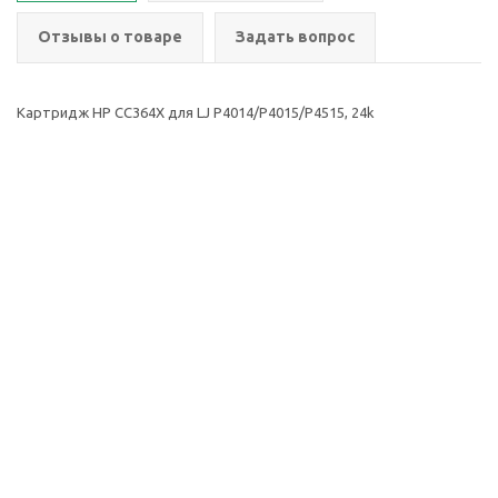
Отзывы о товаре
Задать вопрос
Картридж HP CC364X для LJ P4014/P4015/P4515, 24k
2026 © ООО Группа
Компания