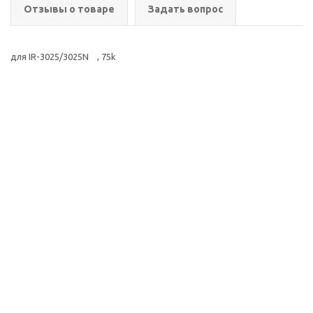
Отзывы о товаре
Задать вопрос
для IR-3025/3025N , 75k
2026 © ООО Группа
Компания
Компаний Комнет
Помощь