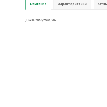
Описание
Характеристики
Отзы
для IR-2016/2020, 50k
2026 © ООО Группа Компаний Комнет
Компан
ИНН: 7451401174