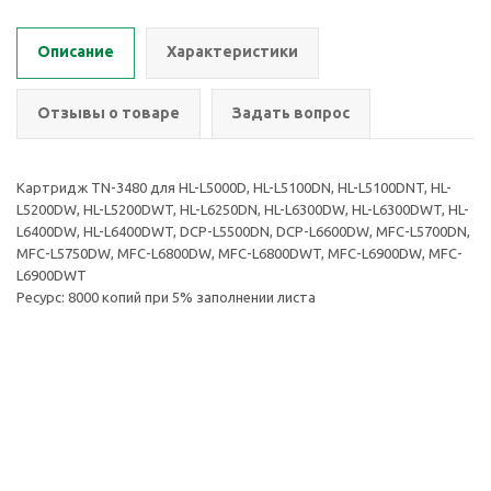
Описание
Характеристики
Отзывы о товаре
Задать вопрос
Картридж TN-3480 для HL-L5000D, HL-L5100DN, HL-L5100DNT, HL-
L5200DW, HL-L5200DWT, HL-L6250DN, HL-L6300DW, HL-L6300DWT, HL-
L6400DW, HL-L6400DWT, DCP-L5500DN, DCP-L6600DW, MFC-L5700DN,
MFC-L5750DW, MFC-L6800DW, MFC-L6800DWT, MFC-L6900DW, MFC-
L6900DWT
Ресурс: 8000 копий при 5% заполнении листа