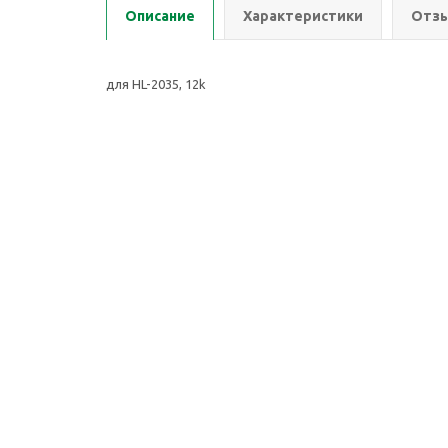
Описание
Характеристики
Отзы
для HL-2035, 12k
2026 © ООО Группа Компаний Комнет
Компан
ИНН: 7451401174