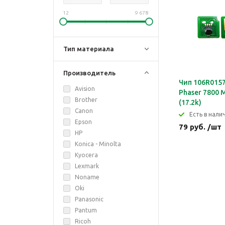
12
9 678
Тип материала
Производитель
Чип 106R0157
Avision
Phaser 7800 
Brother
(17.2k)
Canon
Eсть в налич
Epson
79 руб. /шт
HP
Konica - Minolta
Kyocera
Lexmark
Noname
Oki
Panasonic
Pantum
Ricoh