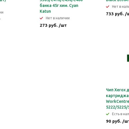
банка 45г хим. Cyan
Нет в нал
Katun
ии
733 руб. /
Нет в наличии
т
273 руб. /шт
Чип Xerox 
картриджа
WorkCentr
5222/5225/5
Eсть в нал
90 руб. /ш