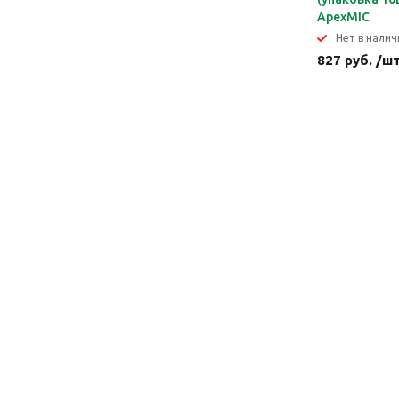
ApexMIC
Нет в налич
827 руб. /ш