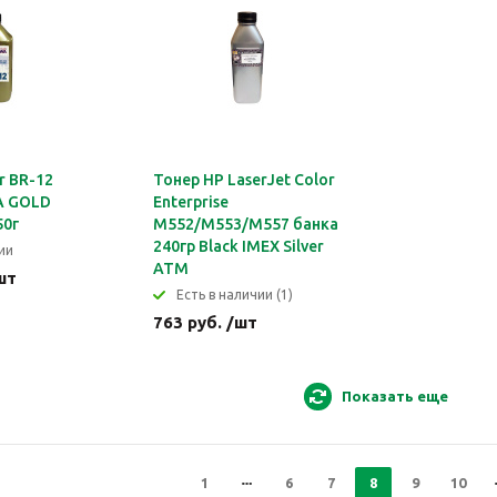
r BR-12
Тонер HP LaserJet Color
 GOLD
Enterprise
50г
M552/M553/M557 банка
240гр Black IMEX Silver
ии
ATM
шт
Eсть в наличии (1)
763 руб. /шт
Показать еще
1
6
7
8
9
10