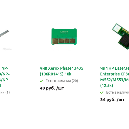
 NP-
Чип Xerox Phaser 3435
Чип HP LaserJe
0/NP-
(106R01415) 10k
Enterprise CF3
3/NP-
M552/M553/M5
Eсть в наличии (20)
4
(12.5k)
40 руб. /шт
ии (1)
Eсть в наличи
т
34 руб. /шт