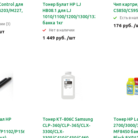
Control для
Тонер Булат HP LJ
Чип картри
M203/M227,
HB08.1 для LJ
C5850/C5950
1010/1100/1200/1300/1320/2100/2300
Eсть в нал
банка 1кг
ии (3)
176 руб. /
Нет в наличии
шт
1 449 руб. /шт
ал HP
Тонер KT-806C Samsung
Тонер HP La
CLP-360/CLP-365/CLX-
2700/3000/
/P1102/P1566/M1120/M1522
3300/CLX-
MF8450 бан
шт)
3305/C410/C430/C460
Black БУЛА