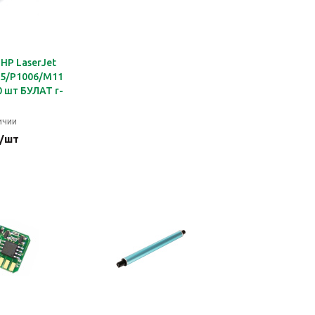
HP LaserJet
05/P1006/M1120/M1522/P1505
0 шт БУЛАТ r-
ичии
 /шт