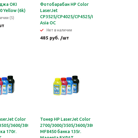
джа OKI
Фотобарабан HP Color
 Yellow (6k)
LaserJet
CP3525/CP4025/CP4525/M551/M575
ичии (5)
Asia OC
шт
Нет в наличии
485 руб. /шт
serJet Color
Тонер HP LaserJet Color
3505/3600/3800/Canon
2700/3000/3505/3600/3800/Canon
ка 170г.
MF8450 банка 135г.
Т
Magenta БУЛАТ