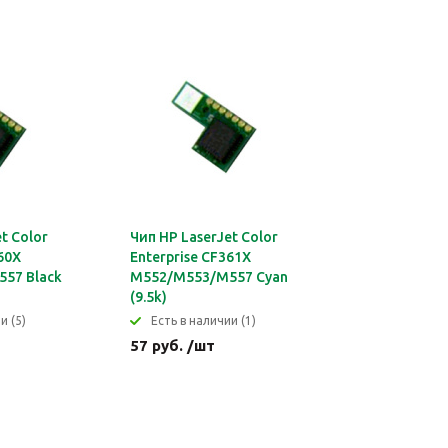
t Color
Чип HP LaserJet Color
60X
Enterprise CF361X
57 Black
M552/M553/M557 Cyan
(9.5k)
и (5)
Eсть в наличии (1)
57 руб. /шт