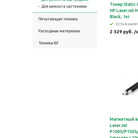
Тонер Static 
Для ремонта оргтехники
HP LaserJet 
Black, 1кг
Печатающая техника
Eсть в налич
Расходные материалы
2 329 руб. /
Техника БУ
Магнитный в
LaserJet
P1005/P1505
(упаковка 10