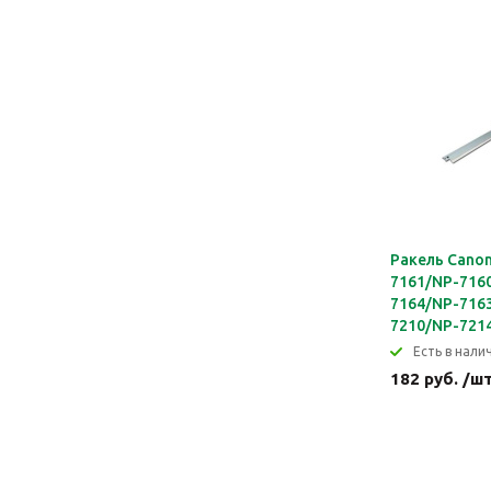
Ракель Canon
7161/NP-716
7164/NP-716
7210/NP-721
Eсть в налич
182 руб. /ш