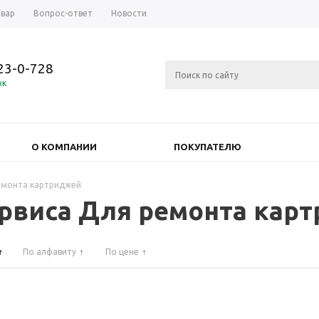
овар
Вопрос-ответ
Новости
723-0-728
ок
О КОМПАНИИ
ПОКУПАТЕЛЮ
емонта картриджей
рвиса Для ремонта кар
По алфавиту
По цене