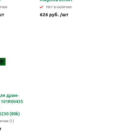
ичии
Нет в наличии
шт
626 руб. /шт
для драм-
 101R00435
e
230 (80k)
ичии (1)
т