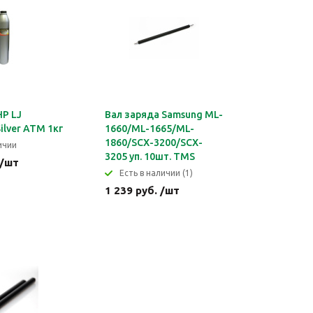
HP LJ
Вал заряда Samsung ML-
ilver ATM 1кг
1660/ML-1665/ML-
1860/SCX-3200/SCX-
ичии
3205 уп. 10шт. TMS
 /шт
Eсть в наличии (1)
1 239 руб. /шт