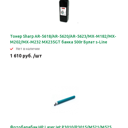
Тонер Sharp AR-5618/AR-5620/AR-5623/MX-M182/MX-
M202/MX-M232 MX235GT банка 500г Булат s-Line
Нет в наличии
1 610 руб. /шт
Фотобарабан HP LaserJet P3010/P3015/M521/M525