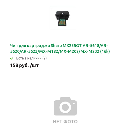
Чип для картриджа Sharp MX235GT AR-5618/AR-
5620/AR-5623/MX-M182/MX-M202/MX-M232 (16k)
Eсть в наличии (2)
158 руб. /шт