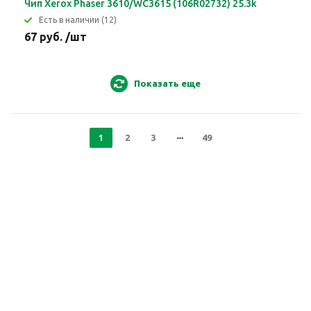
Чип Xerox Phaser 3610/WC3615 (106R02732) 25.3k
Eсть в наличии (12)
67 руб. /шт
Показать еще
1
2
3
49