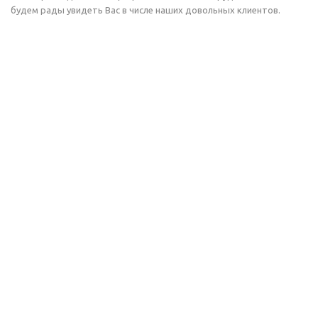
будем рады увидеть Вас в числе наших довольных клиентов.
2026 © ООО Группа
Компания
Компаний Комнет
Помощь
ИНН: 7451401174
Информация
ОГРН: 1157451016910